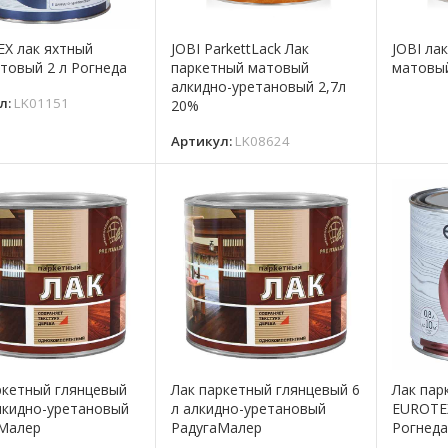
X лак яхтный
JOBI ParkettLack Лак
JOBI ла
товый 2 л Рогнеда
паркетный матовый
матовый
алкидно-уретановый 2,7л
л:
LK01151
20%
Артикул:
LK08624
ркетный глянцевый
Лак паркетный глянцевый 6
Лак пар
алкидно-уретановый
л алкидно-уретановый
EUROTEX
Малер
РадугаМалер
Рогнед