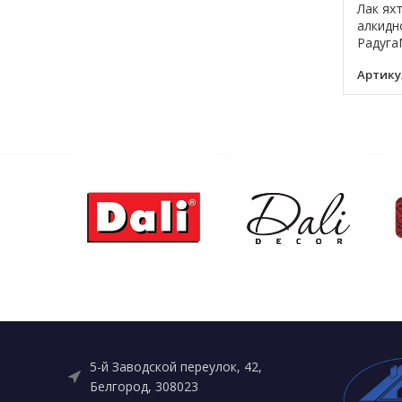
Лак ях
алкидн
Радуга
Артику
5-й Заводской переулок, 42,
Белгород, 308023