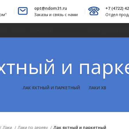
opt@ndom31.ru
+7 (4722) 4
ом"
Заказы и связь с нами
Отдел про
ЛОГ
О НАС
КОНТАКТЫ
ЦЕНТР ДЕКОРАТИВ
хтный и пар
ЛАК ЯХТНЫЙ И ПАРКЕТНЫЙ
ЛАКИ ХВ
Лаки
Лаки по дереву
Лак яхтный и паркетный