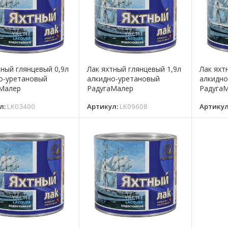
тный глянцевый 0,9л
Лак яхтный глянцевый 1,9л
Лак яхт
о-уретановый
алкидно-уретановый
алкидно
Малер
РадугаМалер
Радуга
л:
LK03400
Артикул:
LK09608
Артику