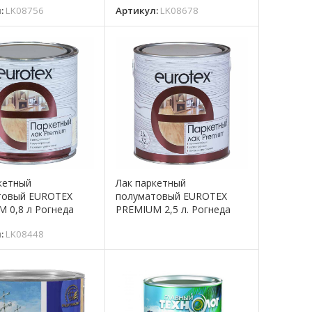
л:
LK08756
Артикул:
LK08678
кетный
Лак паркетный
товый EUROTEX
полуматовый EUROTEX
 0,8 л Рогнеда
PREMIUM 2,5 л. Рогнеда
л:
LK08448