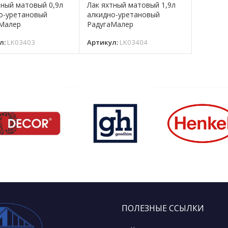
тный матовый 0,9л
Лак яхтный матовый 1,9л
о-уретановый
алкидно-уретановый
Малер
РадугаМалер
л:
LK03403
Артикул:
LK03404
ПОЛЕЗНЫЕ ССЫЛКИ