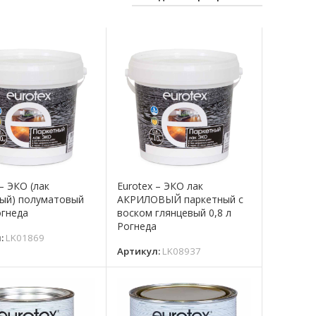
 – ЭКО (лак
Eurotex – ЭКО лак
ый) полуматовый
АКРИЛОВЫЙ паркетный с
огнеда
воском глянцевый 0,8 л
Рогнеда
л:
LK01869
Артикул:
LK08937