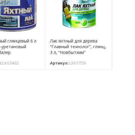
ный глянцевый 6 л
Лак яхтный для дерева
-уретановый
“Главный технолог”, глянц.,
Малер
3 л, “Новбытхим”
л:
LK03402
Артикул:
LK07759