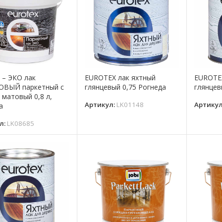
 – ЭКО лак
EUROTEX лак яхтный
EUROTEX
ОВЫЙ паркетный с
глянцевый 0,75 Рогнеда
глянцев
 матовый 0,8 л,
Артикул:
LK01148
Артику
а
л:
LK08685