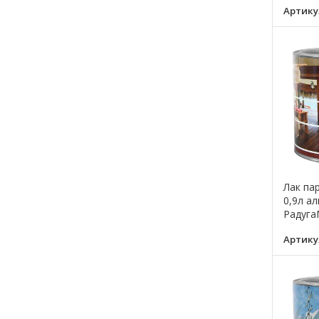
Артику
Лак па
0,9л а
Радуга
Артику