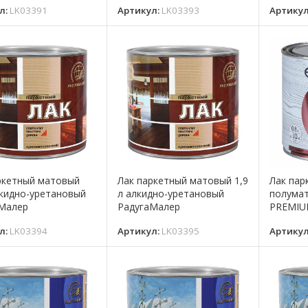
л:
LK03391
Артикул:
LK03393
Артику
ркетный матовый
Лак паркетный матовый 1,9
Лак пар
лкидно-уретановый
л алкидно-уретановый
полума
Малер
РадугаМалер
PREMIUM
л:
LK03394
Артикул:
LK03395
Артику