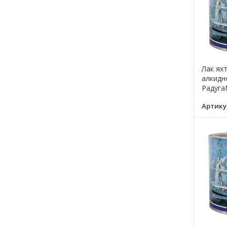
Лак ях
алкидн
Радуга
Артику