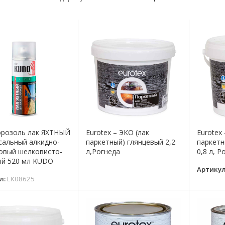
эрозоль лак ЯХТНЫЙ
Eurotex – ЭКО (лак
Eurotex
сальный алкидно-
паркетный) глянцевый 2,2
паркетн
овый шелковисто-
л,Рогнеда
0,8 л, Р
й 520 мл KUDO
Артику
л:
LK08625