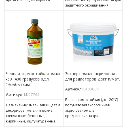
внешних металлических частей
защитного окрашивания
каминов, печей, плит и грилей,
металлических, деревянных,
печных труб, каминных
бетонных и других
поверхностей, подвергающихся
атмосферным воздействиям.
Покрытие устойчиво
Черная термостойкая эмаль
Эксперт эмаль акриловая
-50+400 градусов 0,5л.
для радиаторов 2,5кг п/мат.
“Новбытхим”
Артикул:
LK03064
Артикул:
LK07762
Белая термостойкая (до 120°С)
Назначение:Эмаль защищает и
полуматовая экологичная
декорирует металлические,
акриловая эмаль
стеклянные, бетонные,
предназначена для
кирпичные, оштукатуренные
экономичной окраски
изделия и сооружения,
радиаторов и приборов