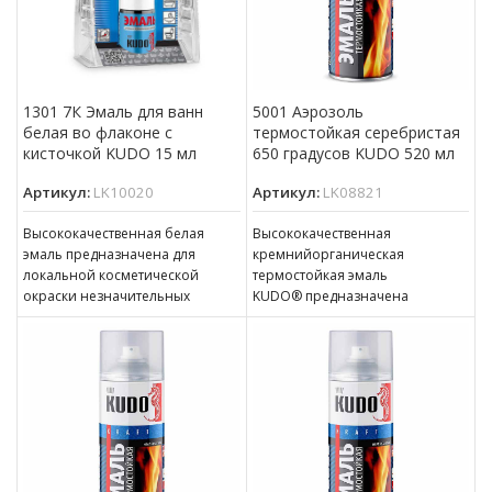
1301 7К Эмаль для ванн
5001 Аэрозоль
белая во флаконе с
термостойкая серебристая
кисточкой KUDO 15 мл
650 градусов KUDO 520 мл
Артикул:
LK10020
Артикул:
LK08821
Высококачественная белая
Высококачественная
эмаль предназначена для
кремнийорганическая
локальной косметической
термостойкая эмаль
окраски незначительных
KUDO® предназначена
дефектов (сколов, царапин и др.)
для окраски металлических
на эмалированных ваннах
изделий, подверженных
и керамике. Обеспечивает
нагреванию до температуры
создание
800°C, таких как: компоненты
выхлопной системы
автомобилей, элементы
трубопроводов
и паропроводов,