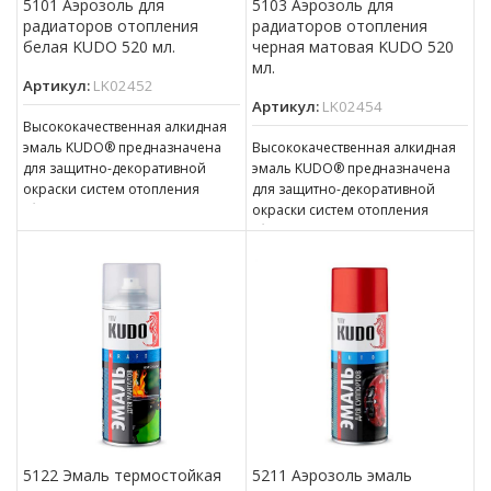
5101 Аэрозоль для
5103 Аэрозоль для
радиаторов отопления
радиаторов отопления
белая KUDO 520 мл.
черная матовая KUDO 520
мл.
Артикул:
LK02452
Артикул:
LK02454
Высококачественная алкидная
эмаль KUDO® предназначена
Высококачественная алкидная
для защитно-декоративной
эмаль KUDO® предназначена
окраски систем отопления
для защитно-декоративной
(батарей, радиаторов,
окраски систем отопления
трубопроводов
(батарей, радиаторов,
водоснабжения). Эмаль быстро
трубопроводов
высыхает, обладает высокой
водоснабжения). Эмаль быстро
укрывающей способностью,
высыхает, обладает высокой
превосходно
укрывающей способностью,
превосходно
5122 Эмаль термостойкая
5211 Аэрозоль эмаль