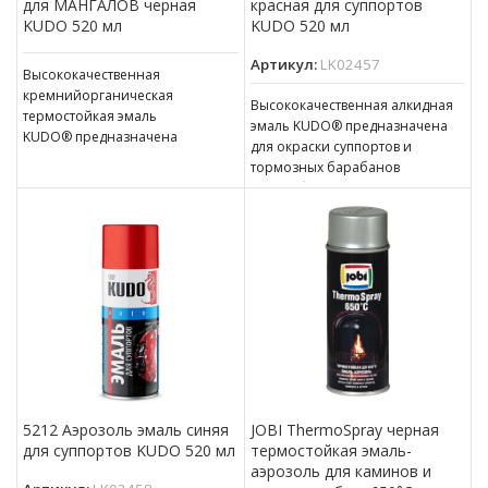
для МАНГАЛОВ черная
красная для суппортов
KUDO 520 мл
KUDO 520 мл
Артикул:
LK02457
Высококачественная
кремнийорганическая
Высококачественная алкидная
термостойкая эмаль
эмаль KUDO® предназначена
KUDO® предназначена
для окраски суппортов и
для окраски металлических
тормозных барабанов
изделий, подверженных
автомобилей и мотоциклов.
нагреванию до температуры
Содержит компоненты,
800°C, таких как: компоненты
повышающие устойчивость
выхлопной системы
лакокрасочного покрытия
автомобилей, элементы
к абразивному воздействию
трубопроводов
песка,
и паропроводов,
5212 Аэрозоль эмаль синяя
JOBI ThermoSpray черная
для суппортов KUDO 520 мл
термостойкая эмаль-
аэрозоль для каминов и