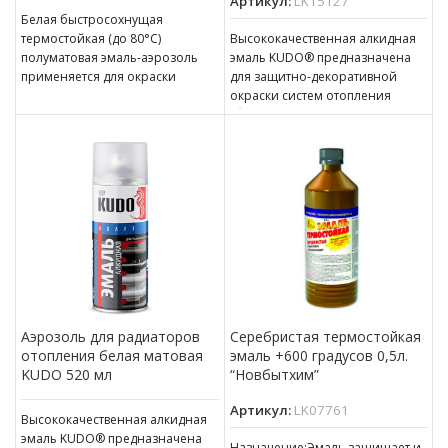
Артикул:
LK15127
Белая быстросохнущая
термостойкая (до 80°С)
Высококачественная алкидная
полуматовая эмаль-аэрозоль
эмаль KUDO® предназначена
применяется для окраски
для защитно-декоративной
радиаторов, водонагревателей
окраски систем отопления
и других отопительных
(батарей, радиаторов,
приборов внутри помещений.
трубопроводов
ОСОБЕННОСТИ Для
водоснабжения). Эмаль быстро
высыхает, обладает высокой
укрывающей способностью,
превосходно
Аэрозоль для радиаторов
Серебристая термостойкая
отопления белая матовая
эмаль +600 градусов 0,5л.
KUDO 520 мл
“Новбытхим”
Артикул:
LK07761
Высококачественная алкидная
эмаль KUDO® предназначена
Назначение:Эмаль защищает и