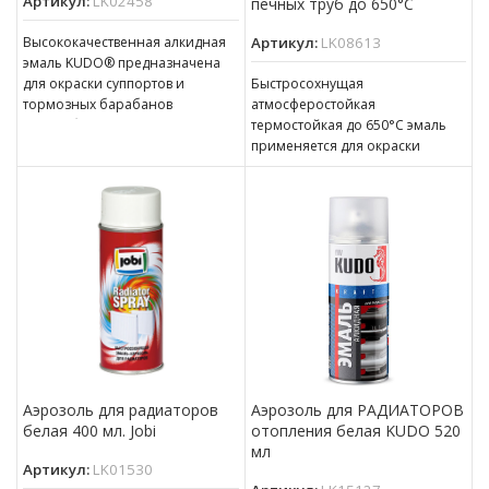
Артикул:
LK02458
печных труб до 650°C
Высококачественная алкидная
Артикул:
LK08613
эмаль KUDO® предназначена
для окраски суппортов и
Быстросохнущая
тормозных барабанов
атмосферостойкая
автомобилей и мотоциклов.
термостойкая до 650°С эмаль
Содержит компоненты,
применяется для окраски
повышающие устойчивость
внешних металлических частей
лакокрасочного покрытия
каминов, печей, плит и грилей,
к абразивному воздействию
печных труб, каминных
песка,
Аэрозоль для радиаторов
Аэрозоль для РАДИАТОРОВ
белая 400 мл. Jobi
отопления белая KUDO 520
мл
Артикул:
LK01530