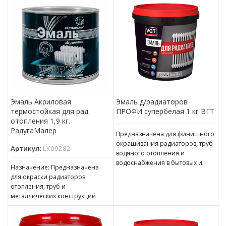
деревянные, бетонные,
кирпичные
Эмаль Акриловая
Эмаль д/радиаторов
термостойкая для рад.
ПРОФИ супербелая 1 кг ВГТ
отопления 1,9 кг.
РадугаМалер
Предназначена для финишного
окрашивания радиаторов, труб
Артикул:
LK09282
водяного отопления и
водоснабжения в бытовых и
Назначение: Предназначена
строительных условиях.
для окраски радиаторов
Изготовлена на основе
отопления, труб и
самосшивающейся акриловой
металлических конструкций
внутри помещений, а также
может наноситься на
деревянные, бетонные,