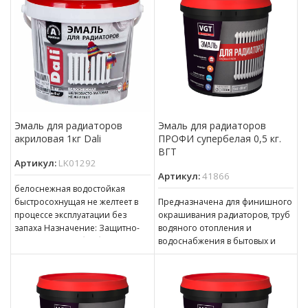
кирпичные
Эмаль для радиаторов
Эмаль для радиаторов
акриловая 1кг Dali
ПРОФИ супербелая 0,5 кг.
ВГТ
Артикул:
LK01292
Артикул:
41866
белоснежная водостойкая
быстросохнущая не желтеет в
Предназначена для финишного
процессе эксплуатации без
окрашивания радиаторов, труб
запаха Назначение: Защитно-
водяного отопления и
декоративная обработка
водоснабжения в бытовых и
металлических поверхностей,
строительных условиях.
подверженных воздействию
Изготовлена на основе
высоких температур. Область
самосшивающейся акриловой