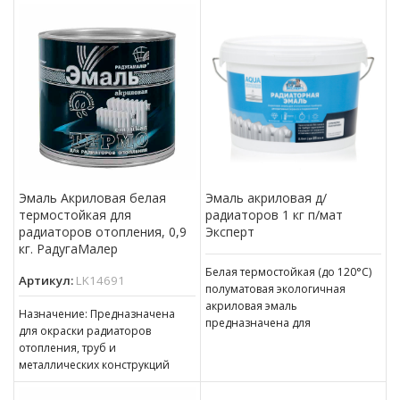
подвергающиеся воздействию
отопления, а также
переменных термических
декоративных экранов
нагрузок от -50 °С
Эмаль Акриловая белая
Эмаль акриловая д/
термостойкая для
радиаторов 1 кг п/мат
радиаторов отопления, 0,9
Эксперт
кг. РадугаМалер
Белая термостойкая (до 120°С)
Артикул:
LK14691
полуматовая экологичная
акриловая эмаль
Назначение: Предназначена
предназначена для
для окраски радиаторов
экономичной окраски
отопления, труб и
радиаторов и приборов
металлических конструкций
отопления, а также
внутри помещений, а также
декоративных экранов
может наноситься на