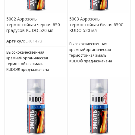
5002 Аэрозоль
5003 Аэрозоль
термостойкая черная 650
термостойкая белая 650С
градусов KUDO 520 мл
KUDO 520 мл
Артикул:
LK01473
Высококачественная
кремнийорганическая
Высококачественная
термостойкая эмаль
кремнийорганическая
KUDO® предназначена
термостойкая эмаль
для окраски металлических
KUDO® предназначена
изделий, подверженных
для окраски металлических
нагреванию до температуры
изделий, подверженных
800°C, таких как: компоненты
нагреванию до температуры
выхлопной системы
800°C, таких как: компоненты
автомобилей, элементы
выхлопной системы
трубопроводов
автомобилей, элементы
и паропроводов,
трубопроводов
и паропроводов,