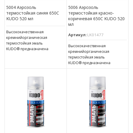
5004 Аэрозоль
5006 Аэрозоль
термостойкая синяя 650С
термостойкая красно-
KUDO 520 мл
коричневая 650С KUDO 520
мл
Высококачественная
Артикул:
LK01477
кремнийорганическая
термостойкая эмаль
Высококачественная
KUDO® предназначена
кремнийорганическая
для окраски металлических
термостойкая эмаль
изделий, подверженных
KUDO® предназначена
нагреванию до температуры
для окраски металлических
800°C, таких как: компоненты
изделий, подверженных
выхлопной системы
нагреванию до температуры
автомобилей, элементы
800°C, таких как: компоненты
трубопроводов
выхлопной системы
и паропроводов,
автомобилей, элементы
трубопроводов
и паропроводов,