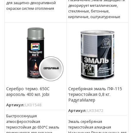
для защитно-декоративной
декорирует металлические,
окраски систем отопления
стеклянные, бетонные,
(батарей, радиаторов,
кирпичные, оштукатуренные
трубопроводов
изделия и сооружения,
водоснабжения). Эмаль быстро
подвергающиеся воздействию
высыхает, обладает высокой
переменных термических
укрывающей способностью,
нагрузок от -50 °С
превосходно
Серебро термо. 650С
Серебряная эмаль ПФ-115
аэрозоль 400 мл. Jobi
термостойкая 0,8 кг.
РадугаМалер
Артикул:
LK01548
Артикул:
LK03472
Быстросохнущая
атмосферостойкая
Эмаль серебряная
термостойкая до 650°С эмаль
термостойкая алкидная
применяется для окраски
Назначение Предназначена для