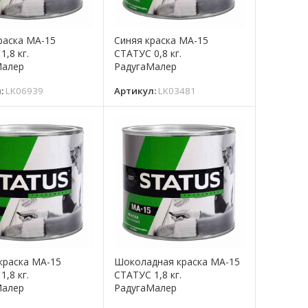
раска МА-15
Синяя краска МА-15
1,8 кг.
СТАТУС 0,8 кг.
Малер
РадугаМалер
л:
LK06939
Артикул:
LK03481
краска МА-15
Шоколадная краска МА-15
1,8 кг.
СТАТУС 1,8 кг.
Малер
РадугаМалер