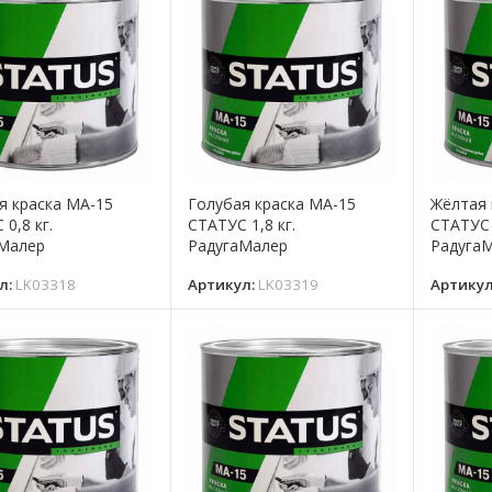
я краска МА-15
Голубая краска МА-15
Жёлтая 
0,8 кг.
СТАТУС 1,8 кг.
СТАТУС 
Малер
РадугаМалер
Радуга
л:
LK03318
Артикул:
LK03319
Артику