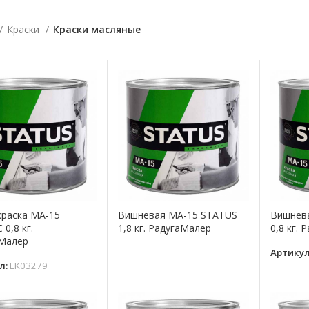
Краски
Краски масляные
краска МА-15
Вишнёвая МА-15 STATUS
Вишнёв
0,8 кг.
1,8 кг. РадугаМалер
0,8 кг.
Малер
Артику
л:
LK03279