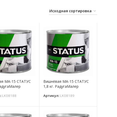
ая МА-15 СТАТУС
Вишнёвая МА-15 СТАТУС
 РадугаМалер
1,8 кг. РадугаМалер
л:
LK08188
Артикул:
LK08189