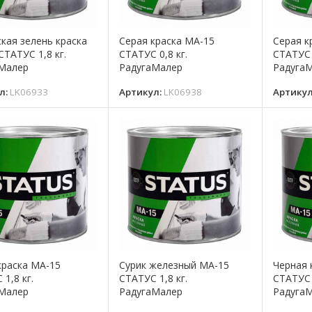
кая зелень краска
Серая краска МА-15
Серая к
СТАТУС 1,8 кг.
СТАТУС 0,8 кг.
СТАТУС 
Малер
РадугаМалер
Радуга
л:
LK06933
Артикул:
LK06938
Артику
краска МА-15
Сурик железный МА-15
Черная 
1,8 кг.
СТАТУС 1,8 кг.
СТАТУС 
Малер
РадугаМалер
Радуга