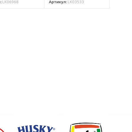
л:
LK06968
Артикул:
LK03533