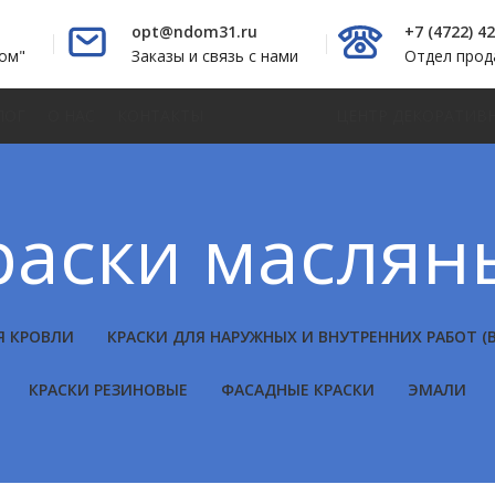
opt@ndom31.ru
+7 (4722) 4
ом"
Заказы и связь с нами
Отдел про
ЛОГ
О НАС
КОНТАКТЫ
ЦЕНТР ДЕКОРАТИВ
раски маслян
Я КРОВЛИ
КРАСКИ ДЛЯ НАРУЖНЫХ И ВНУТРЕННИХ РАБОТ 
КРАСКИ РЕЗИНОВЫЕ
ФАСАДНЫЕ КРАСКИ
ЭМАЛИ