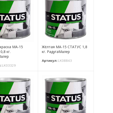
краска МА-15
Жёлтая МА-15 СТАТУС 1,8
0,8 кг.
кг. РадугаМалер
Малер
Артикул:
LK08843
л:
LK03329