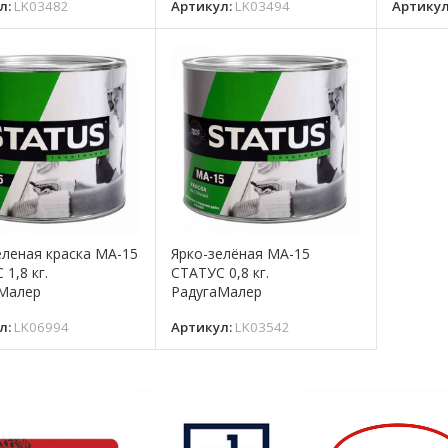
л:
LK03482
Артикул:
LK03494
Артику
еленая краска МА-15
Ярко-зелёная МА-15
1,8 кг.
СТАТУС 0,8 кг.
Малер
РадугаМалер
л:
LK06994
Артикул:
LK03542