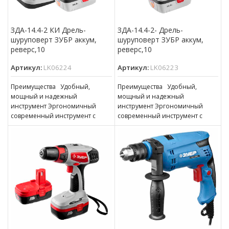
ЗДА-14.4-2 КИ Дрель-
ЗДА-14.4-2- Дрель-
шуруповерт ЗУБР аккум,
шуруповерт ЗУБР аккум,
реверс,10
реверс,10
Артикул:
LK06224
Артикул:
LK06223
Преимущества Удобный,
Преимущества Удобный,
мощный и надежный
мощный и надежный
инструмент Эргономичный
инструмент Эргономичный
современный инструмент с
современный инструмент с
идеальной развесовкой
идеальной развесовкой
Двухскоростной планетарный
Двухскоростной планетарный
редуктор при малых габаритах
редуктор при малых габаритах
обеспечивает
обеспечивает