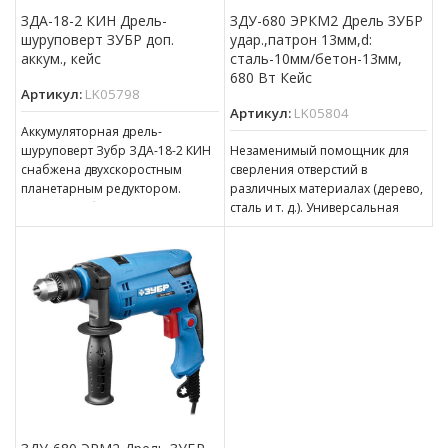
ЗДА-18-2 КИН Дрель-
ЗДУ-680 ЭРКМ2 Дрель ЗУБР
шуруповерт ЗУБР доп.
удар.,патрон 13мм,d:
аккум., кейс
сталь-10мм/бетон-13мм,
680 Вт Кейс
Артикул:
LK05798
Артикул:
LK05804
Аккумуляторная дрель-
шуруповерт Зубр ЗДА-18-2 КИН
Незаменимый помощник для
снабжена двухскоростным
сверления отверстий в
планетарным редуктором.
различных материалах (дерево,
Надежный быстрозажимной
сталь и т. д.). Универсальная
патрон обеспечивает быструю и
дрель с качественным
удобную замену оснастки.
кулачковым патроном, плавной
Рукоятка с