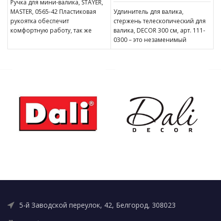
Ручка для мини-валика, STAYER,
MASTER, 0565-42 Пластиковая
Удлинитель для валика,
рукоятка обеспечит
стержень телескопический для
комфортную работу, так же
валика, DECOR 300 см, арт. 111-
оснащена отверстием для
0300 – это незаменимый
подвешивания. Бюгель надежно
инструмент для строительства и
защищен
ремонта.
5-й Заводской переулок, 42, Белгород, 308023