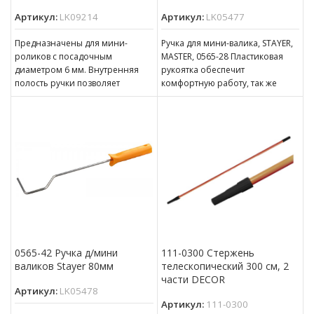
Артикул:
LK09214
Артикул:
LK05477
Предназначены для мини-
Ручка для мини-валика, STAYER,
роликов с посадочным
MASTER, 0565-28 Пластиковая
диаметром 6 мм. Внутренняя
рукоятка обеспечит
полость ручки позволяет
комфортную работу, так же
использовать телескопический
оснащена отверстием для
стержень-удлинитель.
подвешивания. Бюгель надежно
Оцинкованный бюгель
защищен
диаметром 6 мм
0565-42 Ручка д/мини
111-0300 Стержень
валиков Stayer 80мм
телескопический 300 см, 2
части DECOR
Артикул:
LK05478
Артикул:
111-0300