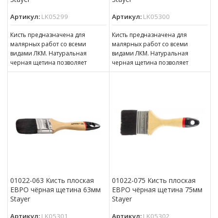
Артикул:
LK05299
Артикул:
LK05300
Кисть предназначена для
Кисть предназначена для
малярных работ со всеми
малярных работ со всеми
видами ЛКМ. Натуральная
видами ЛКМ. Натуральная
черная щетина позволяет
черная щетина позволяет
равномерно наносить
равномерно наносить
лакокрасочный материал на
лакокрасочный материал на
поверхность. Щетина
поверхность. Щетина
01022-063 Кисть плоская
01022-075 Кисть плоская
ЕВРО чёрная щетина 63мм
ЕВРО чёрная щетина 75мм
Stayer
Stayer
Артикул:
LK05301
Артикул:
LK05302