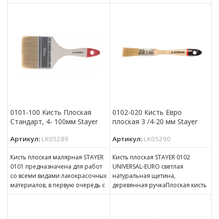
масляной краской, олифой,
масляной краской, олифой,
0101-100 Кисть Плоская
0102-020 Кисть Евро
Стандарт, 4- 100мм Stayer
плоская 3 /4-20 мм Stayer
Артикул:
LK05289
Артикул:
LK05290
Кисть плоская малярная STAYER
Кисть плоская STAYER 0102
0101 предназначена для работ
UNIVERSAL-EURO светлая
со всеми видами лакокрасочных
натуральная щетина,
материалов, в первую очередь с
деревянная ручкаПлоская кисть
масляной краской, олифой,
используется для работ с
масляной краской, олифой,
древесным маслом