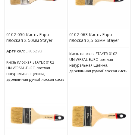
0102-050 Кисть Евро
0102-063 Кисть Евро
плоская 2-50мм Stayer
плоская 2,5-63мм Stayer
Артикул:
LK05293
Кисть плоская STAYER 0102
UNIVERSAL-EURO светлая
Кисть плоская STAYER 0102
натуральная щетина,
UNIVERSAL-EURO светлая
деревянная ручкаПлоская кисть
натуральная щетина,
используется для работ с
деревянная ручкаПлоская кисть
масляной краской, олифой,
используется для работ с
древесным маслом
масляной краской, олифой,
древесным маслом