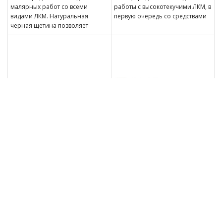
малярных работ со всеми
работы с высокотекучими ЛКМ, в
видами ЛКМ. Натуральная
первую очередь со средствами
черная щетина позволяет
защиты дерева (пропитками,
равномерно наносить
морилками).
лакокрасочный материал на
поверхность. Щетина
01031-25 Кисть плоская
01031-38 Кисть плоская
Stayer LASUR 25мм
Stayer LASUR 38мм
Артикул:
LK05305
Артикул:
LK05306
Кисть плоская малярная STAYER
Кисть плоская малярная STAYER
01031, предназначена для
01031, предназначена для
работы с высокотекучими ЛКМ, в
работы с высокотекучими ЛКМ, в
первую очередь со средствами
первую очередь со средствами