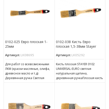
0102-025 Евро плоская 1-
0102-038 Кисть Евро
25мм
плоская 1,5-38мм Stayer
Артикул:
LK08695
Артикул:
LK05292
Для работ со всевозможными
Кисть плоская STAYER 0102
ЛКМ (краски масляные, олифа,
UNIVERSAL-EURO светлая
древесное масло и т.д)
натуральная щетина,
Деревянная ручка Светлая
деревянная ручкаПлоская кисть
натуральная щетина Размер: 25
используется для работ с
мм
масляной краской, олифой,
древесным маслом