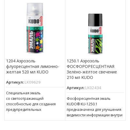
1204 Аэрозоль
1250.1 Аэрозоль
флуоресцентная лимонно-
ФОСФОРОРЕСЦЕНТНАЯ
желтая 520 мл KUDO
Зелёно-жёлтое свечение
210 мл KUDO
Артикул:
LK09629
Артикул:
LK02434
Специальная эмаль
со светоотражающей
Фосфоресцентная эмаль
способностью для создания
KUDO® KU-1250.1
предупредительных
предназначена для улучшения
и сигнальных эффектов
видимости информации внутри
на дорожных знаках и технике,
и снаружи помещения
станках, ступенях, элементах
в темноте: в системах