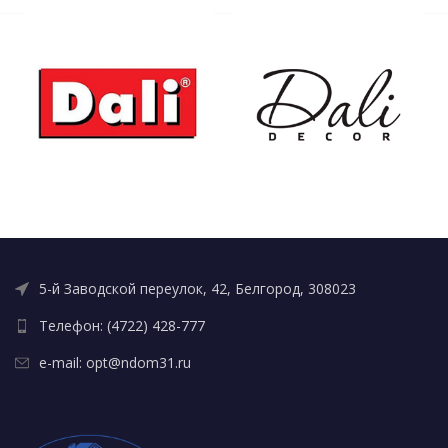
ограждений, а также
аварийной сигнализации,
для оформительских работ
в светознаках и указателях,
и декоративного
для наружной рекламы,
для изготовления элементов
5-й Заводской переулок, 42, Белгород, 308023
Телефон: (4722) 428-777
e-mail: opt@ndom31.ru